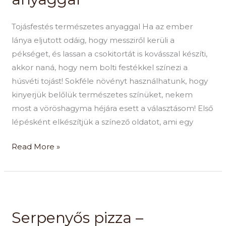
anyaggal
Tojásfestés természetes anyaggal Ha az ember
lánya eljutott odáig, hogy messziről kerüli a
pékséget, és lassan a csokitortát is kovásszal készíti,
akkor naná, hogy nem bolti festékkel színezi a
húsvéti tojást! Sokféle növényt használhatunk, hogy
kinyerjük belőlük természetes színüket, nekem
most a vöröshagyma héjára esett a választásom! Első
lépésként elkészítjük a színező oldatot, ami egy
Read More »
Serpenyős
pizza
Serpenyős pizza –
–