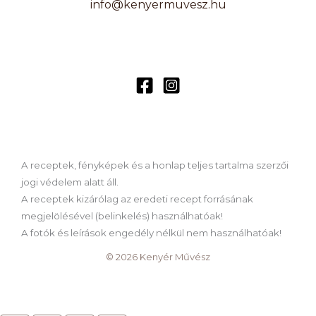
info@kenyermuvesz.hu
A receptek, fényképek és a honlap teljes tartalma szerzői
jogi védelem alatt áll.
A receptek kizárólag az eredeti recept forrásának
megjelölésével (belinkelés) használhatóak!
A fotók és leírások engedély nélkül nem használhatóak!
© 2026 Kenyér Művész