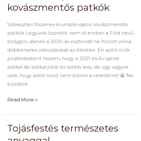
kovászmentős patkók
patkók
Szilveszteri fűszeres-krumplis-sajtos kovászmentős
patkók Legyünk őszinték: nem él ember a Föld nevű
bolygón, akinek a 2020-as esztendő ne hozott volna
döbbenetes változásokat az életébe. Én azért örök
pozitivistaként hiszem, hogy a 2021-es év igenis
sokkal de sokkal jobb és szebb lesz, de úgy vagyok
vele, hogy azért most nem bízom a véletlenre! 😀 Ne
bízzátok
Read More »
Tojásfestés természetes
Tojásfestés
természetes
anyaggal