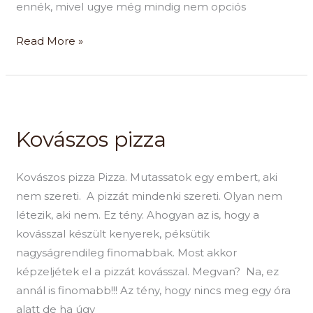
ennék, mivel ugye még mindig nem opciós
Read More »
Kovászos
pizza
Kovászos pizza
Kovászos pizza Pizza. Mutassatok egy embert, aki
nem szereti. A pizzát mindenki szereti. Olyan nem
létezik, aki nem. Ez tény. Ahogyan az is, hogy a
kovásszal készült kenyerek, péksütik
nagyságrendileg finomabbak. Most akkor
képzeljétek el a pizzát kovásszal. Megvan? Na, ez
annál is finomabb!!! Az tény, hogy nincs meg egy óra
alatt de ha úgy