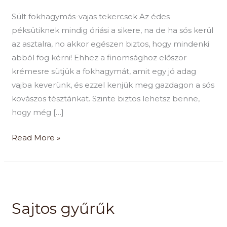
Sült fokhagymás-vajas tekercsek Az édes
péksütiknek mindig óriási a sikere, na de ha sós kerül
az asztalra, no akkor egészen biztos, hogy mindenki
abból fog kérni! Ehhez a finomsághoz először
krémesre sütjük a fokhagymát, amit egy jó adag
vajba keverünk, és ezzel kenjük meg gazdagon a sós
kovászos tésztánkat. Szinte biztos lehetsz benne,
hogy még […]
Read More »
Sajtos
gyűrűk
Sajtos gyűrűk