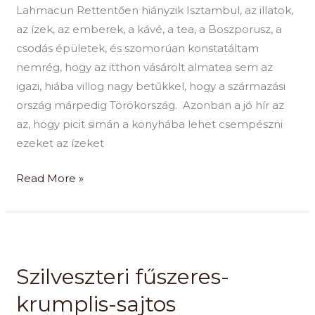
Lahmacun Rettentően hiányzik Isztambul, az illatok,
az ízek, az emberek, a kávé, a tea, a Boszporusz, a
csodás épületek, és szomorúan konstatáltam
nemrég, hogy az itthon vásárolt almatea sem az
igazi, hiába villog nagy betűkkel, hogy a származási
ország márpedig Törökország. Azonban a jó hír az
az, hogy picit simán a konyhába lehet csempészni
ezeket az ízeket
Read More »
Szilveszteri
fűszeres-
Szilveszteri fűszeres-
krumplis-
sajtos
krumplis-sajtos
kovászmentős