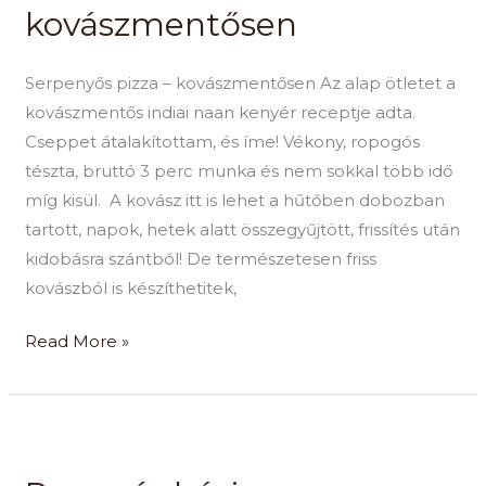
kovászmentősen
kovászmentősen
Serpenyős pizza – kovászmentősen Az alap ötletet a
kovászmentős indiai naan kenyér receptje adta.
Cseppet átalakítottam, és íme! Vékony, ropogós
tészta, bruttó 3 perc munka és nem sokkal több idő
míg kisül. A kovász itt is lehet a hűtőben dobozban
tartott, napok, hetek alatt összegyűjtött, frissítés után
kidobásra szántból! De természetesen friss
kovászból is készíthetitek,
Read More »
Ropogós
házi