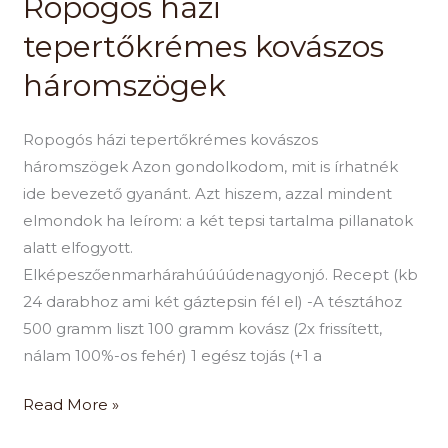
Ropogós házi
tepertőkrémes
kovászos
tepertőkrémes kovászos
háromszögek
háromszögek
Ropogós házi tepertőkrémes kovászos
háromszögek Azon gondolkodom, mit is írhatnék
ide bevezető gyanánt. Azt hiszem, azzal mindent
elmondok ha leírom: a két tepsi tartalma pillanatok
alatt elfogyott.
Elképeszőenmarhárahúúúúdenagyonjó. Recept (kb
24 darabhoz ami két gáztepsin fél el) -A tésztához
500 gramm liszt 100 gramm kovász (2x frissített,
nálam 100%-os fehér) 1 egész tojás (+1 a
Read More »