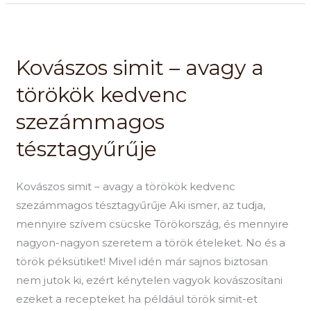
Kovászos
simit
Kovászos simit – avagy a
–
avagy
törökök kedvenc
a
szezámmagos
törökök
kedvenc
tésztagyűrűje
szezámmagos
tésztagyűrűje
Kovászos simit – avagy a törökök kedvenc
szezámmagos tésztagyűrűje Aki ismer, az tudja,
mennyire szívem csücske Törökország, és mennyire
nagyon-nagyon szeretem a török ételeket. No és a
török péksütiket! Mivel idén már sajnos biztosan
nem jutok ki, ezért kénytelen vagyok kovászosítani
ezeket a recepteket ha például török simit-et