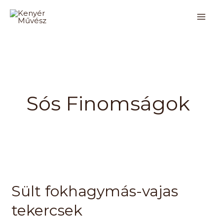
Skip
to
content
Sós Finomságok
Sült
fokhagymás-
Sült fokhagymás-vajas
vajas
tekercsek
tekercsek