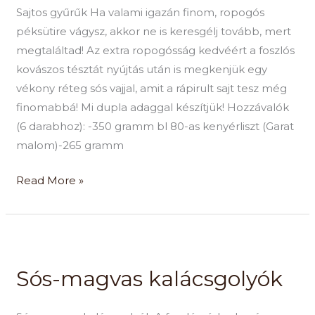
Sajtos gyűrűk Ha valami igazán finom, ropogós
péksütire vágysz, akkor ne is keresgélj tovább, mert
megtaláltad! Az extra ropogósság kedvéért a foszlós
kovászos tésztát nyújtás után is megkenjük egy
vékony réteg sós vajjal, amit a rápirult sajt tesz még
finomabbá! Mi dupla adaggal készítjük! Hozzávalók
(6 darabhoz): -350 gramm bl 80-as kenyérliszt (Garat
malom)-265 gramm
Read More »
Sós-
magvas
Sós-magvas kalácsgolyók
kalácsgolyók