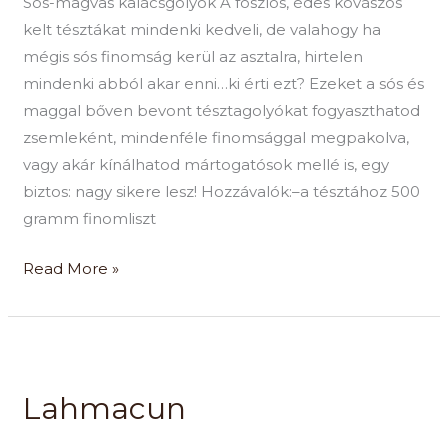
Sós-magvas kalácsgolyók A foszlós, édes kovászos
kelt tésztákat mindenki kedveli, de valahogy ha
mégis sós finomság kerül az asztalra, hirtelen
mindenki abból akar enni…ki érti ezt? Ezeket a sós és
maggal bőven bevont tésztagolyókat fogyaszthatod
zsemleként, mindenféle finomsággal megpakolva,
vagy akár kínálhatod mártogatósok mellé is, egy
biztos: nagy sikere lesz! Hozzávalók:–a tésztához 500
gramm finomliszt
Read More »
Lahmacun
Lahmacun