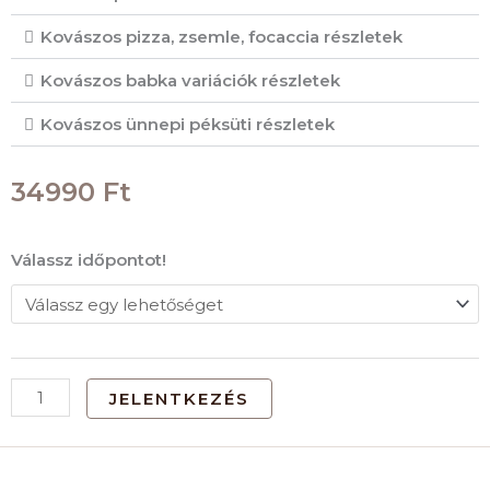
Kovászos pizza, zsemle, focaccia részletek
Kovászos babka variációk részletek
Kovászos ünnepi péksüti részletek
34990
Ft
Workshop
Válassz időpontot!
jelentkezés
mennyiség
JELENTKEZÉS