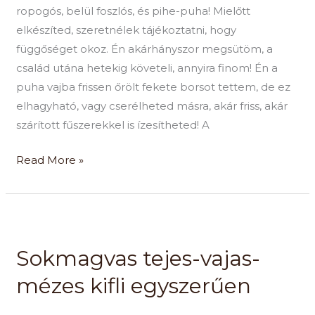
ropogós, belül foszlós, és pihe-puha! Mielőtt
elkészíted, szeretnélek tájékoztatni, hogy
függőséget okoz. Én akárhányszor megsütöm, a
család utána hetekig követeli, annyira finom! Én a
puha vajba frissen őrölt fekete borsot tettem, de ez
elhagyható, vagy cserélheted másra, akár friss, akár
szárított fűszerekkel is ízesítheted! A
Read More »
Sokmagvas
tejes-
Sokmagvas tejes-vajas-
vajas-
mézes
mézes kifli egyszerűen
kifli
egyszerűen