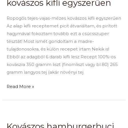
kovászos kifli egyszerűen
kovászos
kifli
Ropogós tejes-vajas-mézes kovászos kifli egyszerűen
egyszerűen
Az alap kifli receptemet picit átvariáltam, és pirított
hagymával fokoztam tovább ezt a csúcsszuper
tésztát! Most ismét gondoltam a madre-
tulajdonosokra, és külön recepet írtam Nekik is!
Ebből az adagból 6 darab kifli lesz Recept 100%-os
kovászra 350 gramm liszt (finomliszt vagy bl 80) 265
gramm langyos tej (akár növényi tej
Read More »
Kovászos
hamburgerbuci
Kovászos hamburgerbuci