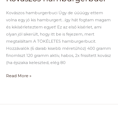
Kovászos hamburgerbuci Úgy de úúúúgy ettem
volna egy jó kis hamburgert…így hát fogtam magam
és kikísérleteztem egyet! Ez az első kísérlet, ami
olyan jól sikerült, hogy itt be is fejezem, mert
megtaláltam A TÖKÉLETES hamburgerbucit.
Hozzávalók (6 darab kisebb méretűhöz) 400 gramm
finomliszt 120 gramm aktív, habos, 2x frissített kovász
(ha éjszaka keleszted, elég 80
Read More »