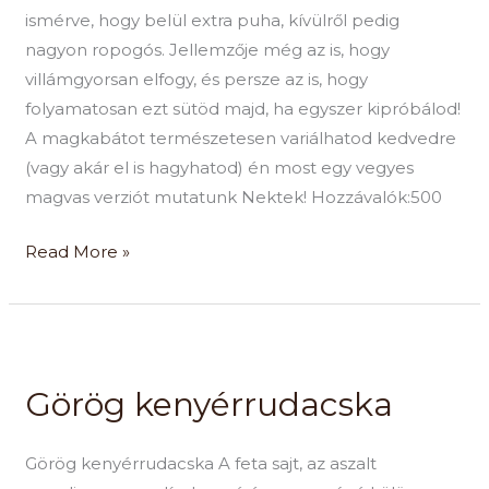
ismérve, hogy belül extra puha, kívülről pedig
nagyon ropogós. Jellemzője még az is, hogy
villámgyorsan elfogy, és persze az is, hogy
folyamatosan ezt sütöd majd, ha egyszer kipróbálod!
A magkabátot természetesen variálhatod kedvedre
(vagy akár el is hagyhatod) én most egy vegyes
magvas verziót mutatunk Nektek! Hozzávalók:500
Read More »
Görög
kenyérrudacska
Görög kenyérrudacska
Görög kenyérrudacska A feta sajt, az aszalt