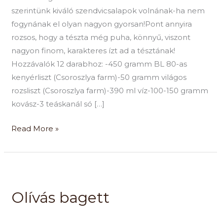
szerintünk kiváló szendvicsalapok volnának-ha nem
fogynának el olyan nagyon gyorsan!Pont annyira
rozsos, hogy a tészta még puha, könnyű, viszont
nagyon finom, karakteres ízt ad a tésztának!
Hozzávalók 12 darabhoz: -450 gramm BL 80-as
kenyérliszt (Csoroszlya farm)-50 gramm világos
rozsliszt (Csoroszlya farm)-390 ml víz-100-150 gramm
kovász-3 teáskanál só […]
Read More »
Olívás
bagett
Olívás bagett