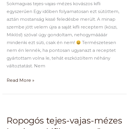
Sokmagvas tejes-vajas-mézes kovászos kifli
egyszerűen Egy időben folyamatosan ezt sütöttem,
aztán mostanság kissé feledésbe merült. A minap
szembe jött velem újra a saját kifli receptem (köszi,
Miklós!) szóval úgy gondoltam, nehogymáááár
mindenki ezt süti, csak én nem!
Természetesen
nem én lennék, ha pontosan ugyanazt a receptet
gyártottam volna le, tehát eszközöltem néhány
változtatást. Nem
Read More »
Ropogós
tejes-
Ropogós tejes-vajas-mézes
vajas-
mézes