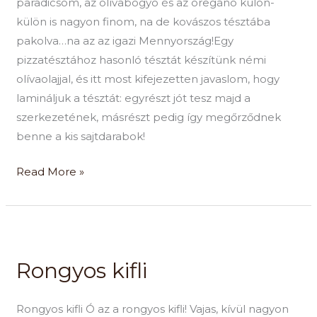
paradicsom, az olívabogyó és az oregánó külön-
külön is nagyon finom, na de kovászos tésztába
pakolva…na az az igazi Mennyország!Egy
pizzatésztához hasonló tésztát készítünk némi
olívaolajjal, és itt most kifejezetten javaslom, hogy
lamináljuk a tésztát: egyrészt jót tesz majd a
szerkezetének, másrészt pedig így megőrződnek
benne a kis sajtdarabok!
Read More »
Rongyos
kifli
Rongyos kifli
Rongyos kifli Ó az a rongyos kifli! Vajas, kívül nagyon