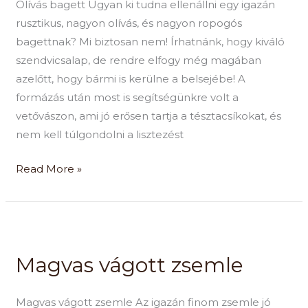
Olívás bagett Ugyan ki tudna ellenállni egy igazán
rusztikus, nagyon olívás, és nagyon ropogós
bagettnak? Mi biztosan nem! Írhatnánk, hogy kiváló
szendvicsalap, de rendre elfogy még magában
azelőtt, hogy bármi is kerülne a belsejébe! A
formázás után most is segítségünkre volt a
vetővászon, ami jó erősen tartja a tésztacsíkokat, és
nem kell túlgondolni a lisztezést
Read More »
Magvas
vágott
Magvas vágott zsemle
zsemle
Magvas vágott zsemle Az igazán finom zsemle jó