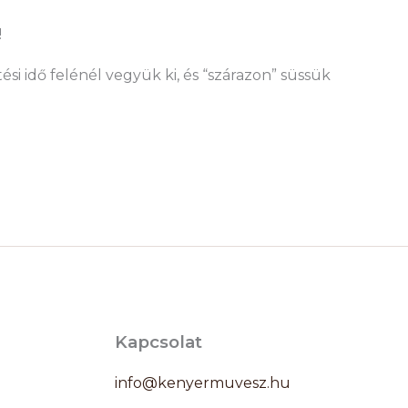
!
ütési idő felénél vegyük ki, és “szárazon” süssük
Kapcsolat
info@kenyermuvesz.hu