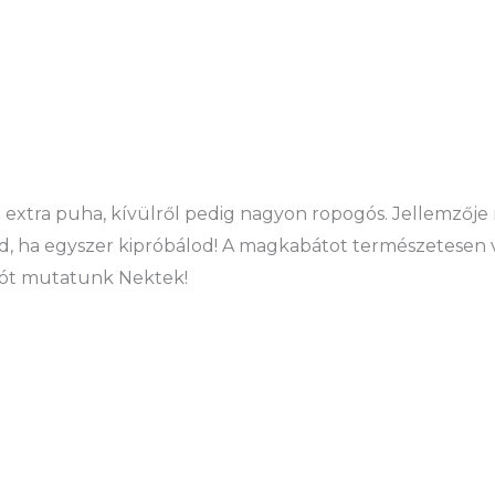
 extra puha, kívülről pedig nagyon ropogós. Jellemzője m
jd, ha egyszer kipróbálod! A magkabátot természetesen v
iót mutatunk Nektek!