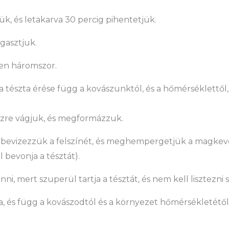
rjük, és letakarva 30 percig pihentetjük.
agasztjuk.
en háromszor.
a tészta érése függ a kovászunktól, és a hőmérséklettől
észre vágjuk, és megformázzuk.
n bevizezzük a felszínét, és meghempergetjük a magkev
 bevonja a tésztát).
ni, mert szuperül tartja a tésztát, és nem kell lisztezni 
a, és függ a kovászodtól és a környezet hőmérsékletétől