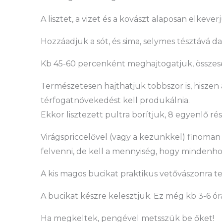
A lisztet, a vizet és a kovászt alaposan elkeve
Hozzáadjuk a sót, és sima, selymes tésztává d
Kb 45-60 percenként meghajtogatjuk, összes
Természetesen hajthatjuk többször is, hiszen 
térfogatnövekedést kell produkálnia.
Ekkor lisztezett pultra borítjuk, 8 egyenlő r
Virágspriccelővel (vagy a kezünkkel) finoma
felvenni, de kell a mennyiség, hogy mindenhol
A kis magos bucikat praktikus vetővászonra ten
A bucikat készre kelesztjük. Ez még kb 3-6 ór
Ha megkeltek, pengével metsszük be őket!