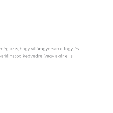
ég az is, hogy villámgyorsan elfogy, és
ariálhatod kedvedre (vagy akár el is