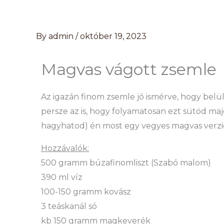
Skip
to
content
By
admin
/
október 19, 2023
Magvas vágott zsemle
Az igazán finom zsemle jó ismérve, hogy belül
persze az is, hogy folyamatosan ezt sütöd ma
hagyhatod) én most egy vegyes magvas verz
Hozzávalók:
500 gramm búzafinomliszt (Szabó malom)
390 ml víz
100-150 gramm kovász
3 teáskanál só
kb 150 gramm magkeverék