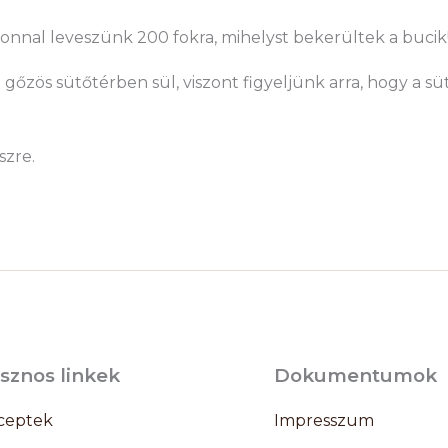
zonnal leveszünk 200 fokra, mihelyst bekerültek a bucik
tta gőzös sütőtérben sül, viszont figyeljünk arra, hogy a s
szre.
sznos linkek
Dokumentumok
ceptek
Impresszum