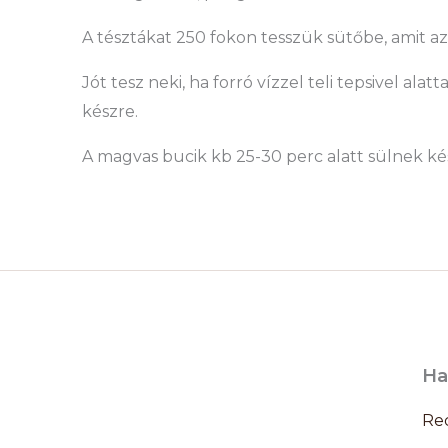
A tésztákat 250 fokon tesszük sütőbe, amit a
Jót tesz neki, ha forró vízzel teli tepsivel ala
készre.
A magvas bucik kb 25-30 perc alatt sülnek ké
Ha
Re