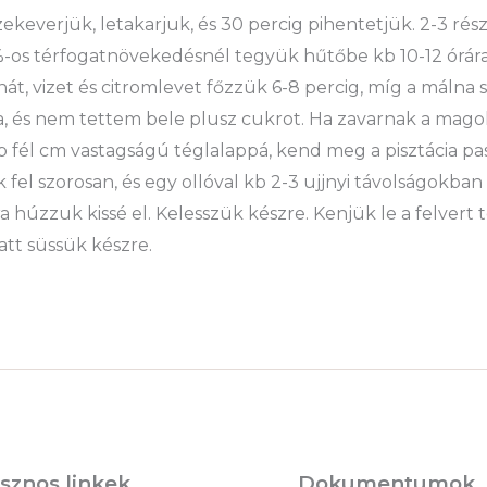
sszekeverjük, letakarjuk, és 30 percig pihentetjük. 2-3 r
40%-os térfogatnövekedésnél tegyük hűtőbe kb 10-12 órár
, vizet és citromlevet főzzük 6-8 percig, míg a málna szét
na, és nem tettem bele plusz cukrot. Ha zavarnak a mago
b fél cm vastagságú téglalappá, kend meg a pisztácia p
fel szorosan, és egy ollóval kb 2-3 ujjnyi távolságokban 
a húzzuk kissé el. Kelesszük készre. Kenjük le a felvert t
att süssük készre.
sznos linkek
Dokumentumok