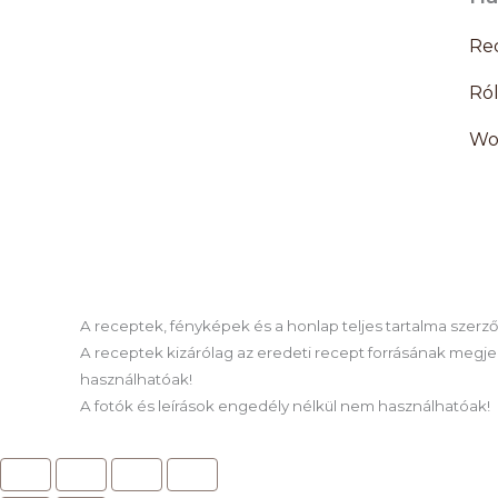
Re
Ró
Wo
A receptek, fényképek és a honlap teljes tartalma szerzői 
A receptek kizárólag az eredeti recept forrásának megjel
használhatóak!
A fotók és leírások engedély nélkül nem használhatóak!