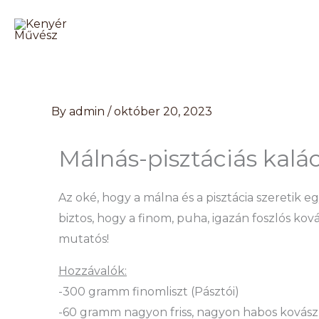
Skip
to
content
By
admin
/
október 20, 2023
Málnás-pisztáciás kalá
Az oké, hogy a málna és a pisztácia szeretik
biztos, hogy a finom, puha, igazán foszlós kov
mutatós!
Hozzávalók:
-300 gramm finomliszt (Pásztói)
-60 gramm nagyon friss, nagyon habos kovász