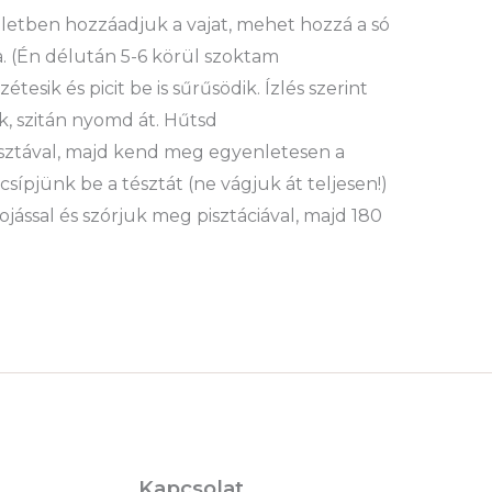
észletben hozzáadjuk a vajat, mehet hozzá a só
a. (Én délután 5-6 körül szoktam
esik és picit be is sűrűsödik. Ízlés szerint
k, szitán nyomd át. Hűtsd
asztával, majd kend meg egyenletesen a
csípjünk be a tésztát (ne vágjuk át teljesen!)
ojással és szórjuk meg pisztáciával, majd 180
Kapcsolat