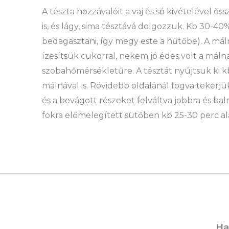
A tészta hozzávalóit a vaj és só kivételével ö
is, és lágy, sima tésztává dolgozzuk. Kb 30-
bedagasztani, így megy este a hűtőbe). A málnát
ízesítsük cukorral, nekem jó édes volt a mál
szobahőmérsékletűre. A tésztát nyújtsuk ki k
málnával is. Rövidebb oldalánál fogva tekerjük 
és a bevágott részeket felváltva jobbra és balr
fokra előmelegített sütőben kb 25-30 perc al
Ha