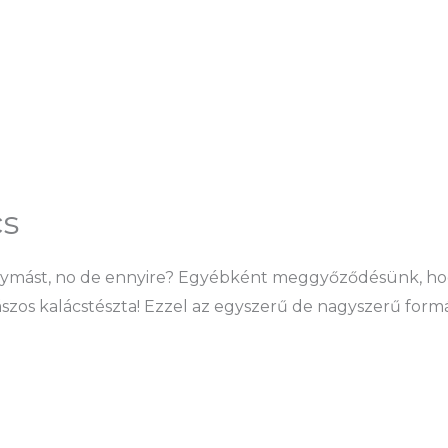
cs
 egymást, no de ennyire? Egyébként meggyőződésünk, hog
ászos kalácstészta! Ezzel az egyszerű de nagyszerű formá