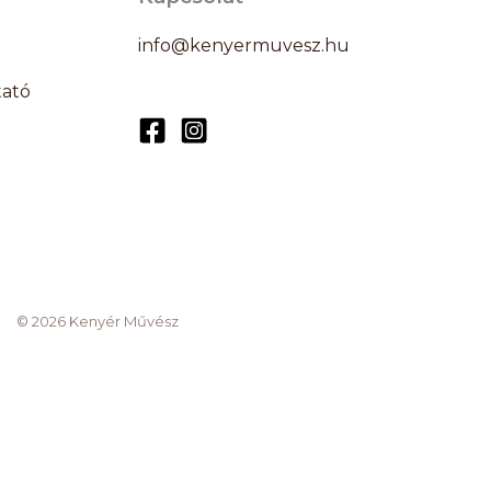
info@kenyermuvesz.hu
tató
© 2026 Kenyér Művész