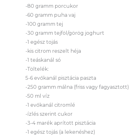
-80 gramm porcukor
-60 gramm puha vaj
-100 gramm tej
-30 gramm tejföl/görög joghurt
-1 egész tojás
-kis citrom reszelt héja
-1 teáskanál só
-Töltelék:
5-6 evőkanál pisztácia paszta
-250 gramm málna (friss vagy fagyasztott)
-50 ml víz
-1 evőkanál citromlé
-ízlés szerint cukor
-3-4 marék aprított pisztácia
-1 egész tojás (a lekenéshez)