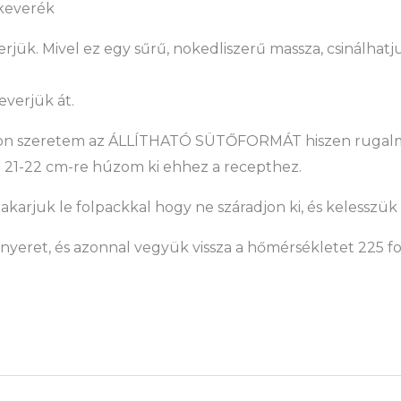
keverék
verjük. Mivel ez egy sűrű, nokedliszerű massza, csinálhatj
everjük át.
gyon szeretem az ÁLLÍTHATÓ SÜTŐFORMÁT hiszen rugalm
 21-22 cm-re húzom ki ehhez a recepthez.
takarjuk le folpackkal hogy ne száradjon ki, és kelesszük
enyeret, és azonnal vegyük vissza a hőmérsékletet 225 f