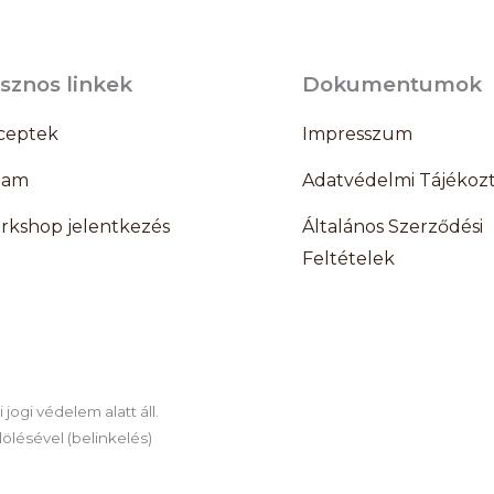
sznos linkek
Dokumentumok
ceptek
Impresszum
lam
Adatvédelmi Tájékoz
rkshop jelentkezés
Általános Szerződési
Feltételek
jogi védelem alatt áll.
ölésével (belinkelés)