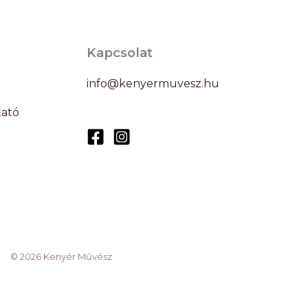
Kapcsolat
info@kenyermuvesz.hu
tató
© 2026 Kenyér Művész