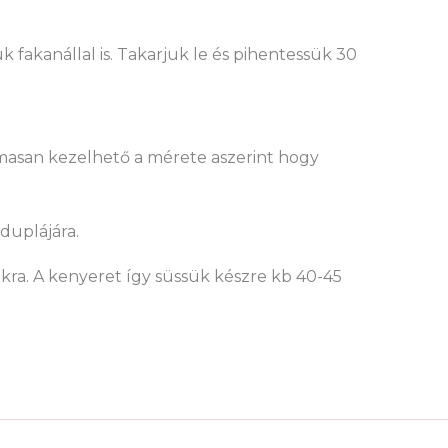
uk fakanállal is. Takarjuk le és pihentessük 30
asan kezelhető a mérete aszerint hogy
 duplájára.
okra. A kenyeret így süssük készre kb 40-45