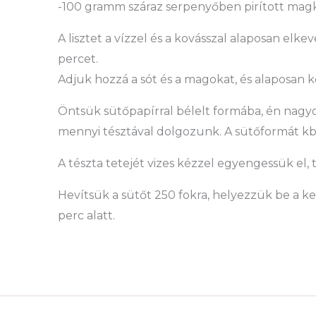
-100 gramm száraz serpenyőben pirított mag
A lisztet a vízzel és a kovásszal alaposan elke
percet.
Adjuk hozzá a sót és a magokat, és alaposan k
Öntsük sütőpapírral bélelt formába, én na
mennyi tésztával dolgozunk. A sütőformát kb
A tészta tetejét vizes kézzel egyengessük el, 
Hevítsük a sütőt 250 fokra, helyezzük be a k
perc alatt.