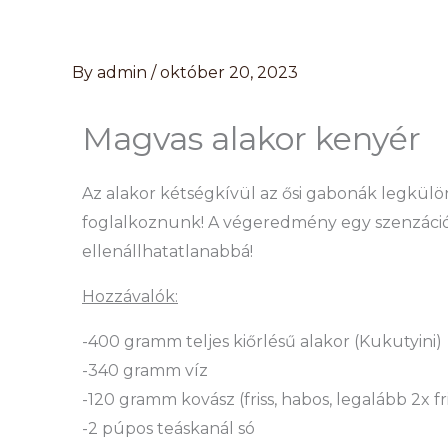
Skip
to
content
By
admin
/
október 20, 2023
Magvas alakor kenyér
Az alakor kétségkívül az ősi gabonák legkülön
foglalkoznunk! A végeredmény egy szenzációs
ellenállhatatlanabbá!
Hozzávalók:
-400 gramm teljes kiőrlésű alakor (Kukutyini)
-340 gramm víz
-120 gramm kovász (friss, habos, legalább 2x fri
-2 púpos teáskanál só