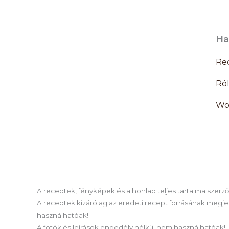
Ha
Re
Ró
Wo
A receptek, fényképek és a honlap teljes tartalma szerzői 
A receptek kizárólag az eredeti recept forrásának megjel
használhatóak!
A fotók és leírások engedély nélkül nem használhatóak!