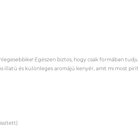
legesebbike! Egészen biztos, hogy csak formában tudjuk 
 illatú és különleges aromájú kenyér, amit mi most pi
ssített)