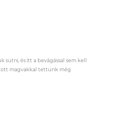
sütni, és itt a bevágással sem kell
rított magvakkal tettünk még