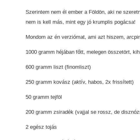
Szerintem nem él ember a Földön, aki ne szeretné
nem is kell más, mint egy jó krumplis pogácsa!
Mondom az én verziómat, ami azt hiszem, arcpir
1000 gramm héjában főtt, melegen összetört, kihűt
600 gramm liszt (finomliszt)
250 gramm kovász (aktív, habos, 2x frissített)
50 gramm tejföl
200 gramm zsiradék (vajjal se rossz, de disznózs
2 egész tojás