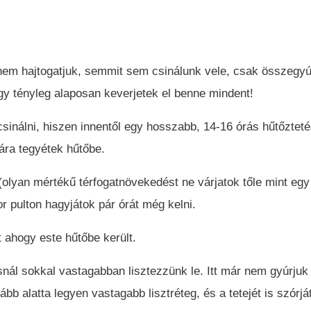
em hajtogatjuk, semmit sem csinálunk vele, csak összegyúr
gy tényleg alaposan keverjetek el benne mindent!
inálni, hiszen innentől egy hosszabb, 14-16 órás hűtőztetés
kára tegyétek hűtőbe.
yan mértékű térfogatnövekedést ne várjatok tőle mint egy 
 pulton hagyjátok pár órát még kelni.
t ahogy este hűtőbe került.
osnál sokkal vastagabban lisztezzünk le. Itt már nem gyúrjuk
 alatta legyen vastagabb lisztréteg, és a tetejét is szórját