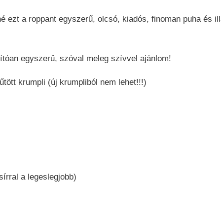
 ezt a roppant egyszerű, olcsó, kiadós, finoman puha és ill
ítóan egyszerű, szóval meleg szívvel ajánlom!
ött krumpli (új krumpliból nem lehet!!!)
írral a legeslegjobb)