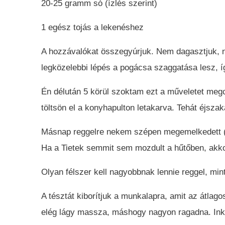
20-25 gramm só (ízlés szerint)
1 egész tojás a lekenéshez
A hozzávalókat összegyúrjuk. Nem dagasztjuk, n
legközelebbi lépés a pogácsa szaggatása lesz, í
Én délután 5 körül szoktam ezt a műveletet megcs
töltsön el a konyhapulton letakarva. Tehát éjsza
Másnap reggelre nekem szépen megemelkedett (ol
Ha a Tietek semmit sem mozdult a hűtőben, akkor
Olyan félszer kell nagyobbnak lennie reggel, min
A tésztát kiborítjuk a munkalapra, amit az átlag
elég lágy massza, máshogy nagyon ragadna. Inkább