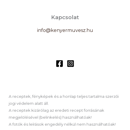
Kapcsolat
info@kenyermuvesz.hu
A receptek, fényképek és a honlap teljes tartalma szerzői
jogi védelem alatt áll.
A receptek kizárólag az eredeti recept forrásának
megjelölésével (belinkelés) használhatóak!
A fotók és leírások engedély nélkül nem használhatóak!