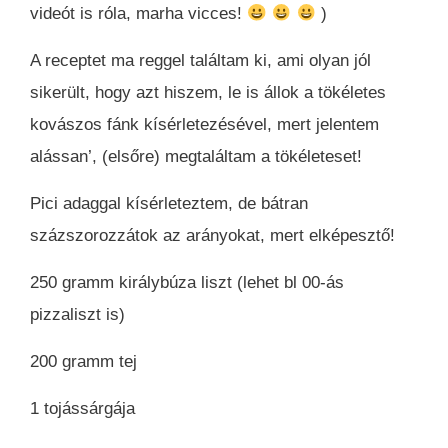
videót is róla, marha vicces!
)
A receptet ma reggel találtam ki, ami olyan jól
sikerült, hogy azt hiszem, le is állok a tökéletes
kovászos fánk kísérletezésével, mert jelentem
alássan’, (elsőre) megtaláltam a tökéleteset!
Pici adaggal kísérleteztem, de bátran
százszorozzátok az arányokat, mert elképesztő!
250 gramm királybúza liszt (lehet bl 00-ás
pizzaliszt is)
200 gramm tej
1 tojássárgája