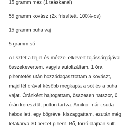
15 gramm méz (1 teáskanál)
55 gramm kovász (2x frissített, 100%-os)
15 gramm puha vaj
5 gramm só
A lisztet a tejjel és mézzel elkevert tojássárgájával
összekevertem, vagyis autolizáltam. 1 óra
pihentetés után hozzádagasztottam a kovászt,
majd fél órával később megkapta a sót és a puha
vajat. Óránként hajtogattam, összesen hatszor, 6
órán keresztül, pulton tartva. Amikor már csuda
habos lett, egy bögrével kiszaggattam, ezután még
letakarva 30 percet pihent. Bő, forró olajban sült.