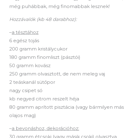
még puhábbak, még finomabbak lesznek!
Hozzávalók (kb 48 darabhoz):
–
a tésztához
6 egész tojás
200 gramm kristálycukor
180 gramm finomliszt (pásztói)
50 gramm kovász
250 gramm olvasztott, de nem meleg vaj
2 teáskanál sütőpor
nagy csipet só
kb negyed citrom reszelt héja
80 gramm aprított pisztácia (vagy bármilyen más
olajos mag)
–
a bevonáshoz, dekorációhoz:
30 gramm étcsoki (vagy másik csoki) olvasztva