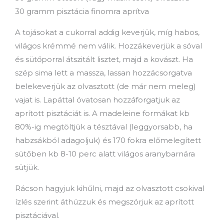
30 gramm pisztácia finomra aprítva
A tojásokat a cukorral addig keverjük, míg habos,
világos krémmé nem válik. Hozzákeverjük a sóval
és sütőporral átszitált lisztet, majd a kovászt. Ha
szép sima lett a massza, lassan hozzácsorgatva
belekeverjük az olvasztott (de már nem meleg)
vajat is. Lapáttal óvatosan hozzáforgatjuk az
aprított pisztáciát is. A madeleine formákat kb
80%-ig megtöltjük a tésztával (leggyorsabb, ha
habzsákból adagoljuk) és 170 fokra előmelegített
sütőben kb 8-10 perc alatt világos aranybarnára
sütjük.
Rácson hagyjuk kihűlni, majd az olvasztott csokival
ízlés szerint áthúzzuk és megszórjuk az aprított
pisztáciával.