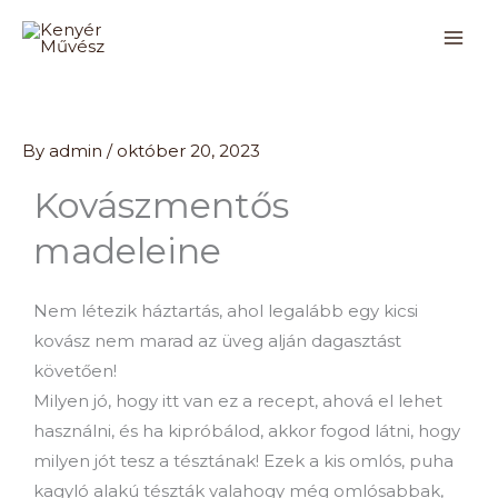
Skip
to
content
By
admin
/
október 20, 2023
Kovászmentős
madeleine
Nem létezik háztartás, ahol legalább egy kicsi
kovász nem marad az üveg alján dagasztást
követően!
Milyen jó, hogy itt van ez a recept, ahová el lehet
használni, és ha kipróbálod, akkor fogod látni, hogy
milyen jót tesz a tésztának! Ezek a kis omlós, puha
kagyló alakú tészták valahogy még omlósabbak,