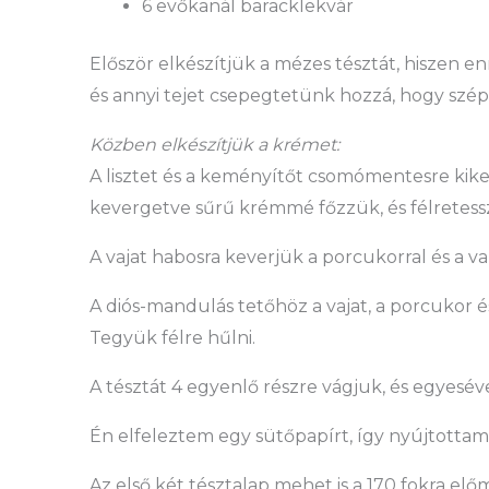
6 evőkanál baracklekvár
Először elkészítjük a mézes tésztát, hiszen enn
és annyi tejet csepegtetünk hozzá, hogy szép
Közben elkészítjük a krémet:
A lisztet és a keményítőt csomómentesre kikev
kevergetve sűrű krémmé főzzük, és félretess
A vajat habosra keverjük a porcukorral és a va
A diós-mandulás tetőhöz a vajat, a porcukor 
Tegyük félre hűlni.
A tésztát 4 egyenlő részre vágjuk, és egyesév
Én elfeleztem egy sütőpapírt, így nyújtottam k
Az első két tésztalap mehet is a 170 fokra el