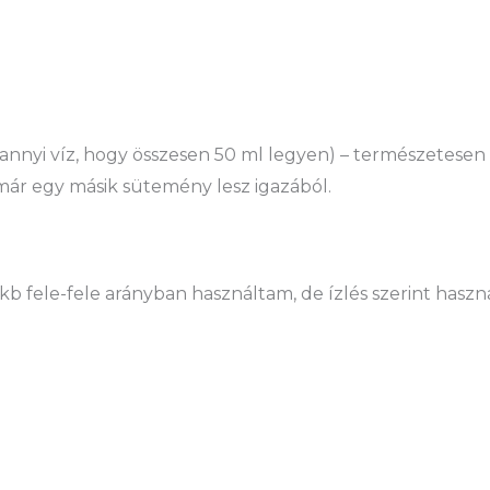
nnyi víz, hogy összesen 50 ml legyen) – természetesen 
z már egy másik sütemény lesz igazából.
b fele-fele arányban használtam, de ízlés szerint haszná