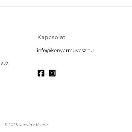
Kapcsolat
info@kenyermuvesz.hu
tató
© 2026 Kenyér Művész