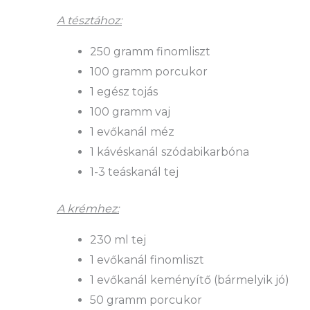
A tésztához:
250 gramm finomliszt
100 gramm porcukor
1 egész tojás
100 gramm vaj
1 evőkanál méz
1 kávéskanál szódabikarbóna
1-3 teáskanál tej
A krémhez:
230 ml tej
1 evőkanál finomliszt
1 evőkanál keményítő (bármelyik jó)
50 gramm porcukor