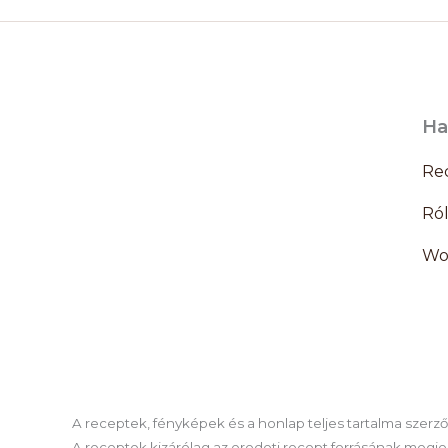
Ha
Re
Ró
Wo
A receptek, fényképek és a honlap teljes tartalma szerzői 
A receptek kizárólag az eredeti recept forrásának megjel