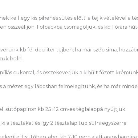
ek kell egy kis pihenés sütés előtt: a tej kivételével a 
en összeálljon. Folpackba csomagoljuk, és kb 1 órára hű
erünk kb fél deciliter tejben, ha már szép sima, hozzáön
zük hűlni.
níliás cukorral, és összekeverjük a kihűlt főzött krémünk
és a mézet egy lábosban felmelegítünk, és ha már minde
el, sütőpapíron kb 25×12 cm-es téglalappá nyújtjuk.
i a tésztákat és így 2 tésztalap tud sülni egyszerre!
őmelegített sütőben, ahol kb 7-10 perc alatt aranybarnár