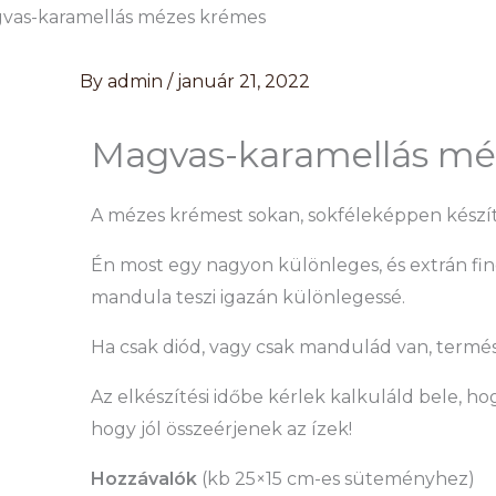
Skip
to
content
By
admin
/
január 21, 2022
Magvas-karamellás mé
A mézes krémest sokan, sokféleképpen készítik. 
Én most egy nagyon különleges, és extrán fin
mandula teszi igazán különlegessé.
Ha csak diód, vagy csak mandulád van, termész
Az elkészítési időbe kérlek kalkuláld bele, ho
hogy jól összeérjenek az ízek!
Hozzávalók
(kb 25×15 cm-es süteményhez)