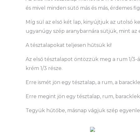
és mivel minden sütő más és más, érdemes fig
Míg sül az első két lap, kinyújtjuk az utolsó k
ugyanúgy szép aranybarnára sütjük, mint az e
A tésztalapokat teljesen hűtsük ki!
Az első tésztalapot öntözzük meg a rum 1/3-
krém 1/3 része.
Erre ismét jön egy tésztalap, a rum, a barack
Erre megint jön egy tésztalap, rum, baracklek
Tegyük hűtőbe, másnap vágjuk szép egyenlete