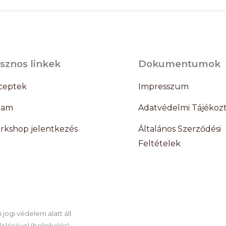
sznos linkek
Dokumentumok
ceptek
Impresszum
lam
Adatvédelmi Tájékoz
rkshop jelentkezés
Általános Szerződési
Feltételek
jogi védelem alatt áll.
ölésével (belinkelés)