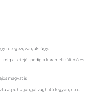
gy rétegezi, van, aki úgy.
míg a tetejét pedig a karamellizált dió és
jos magvat is!
szta átpuhuljon, jól vágható legyen, no és