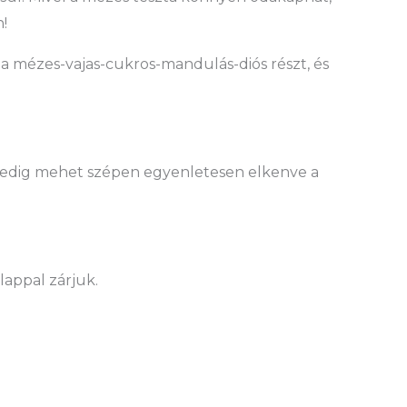
!
jük a mézes-vajas-cukros-mandulás-diós részt, és
 pedig mehet szépen egyenletesen elkenve a
lappal zárjuk.