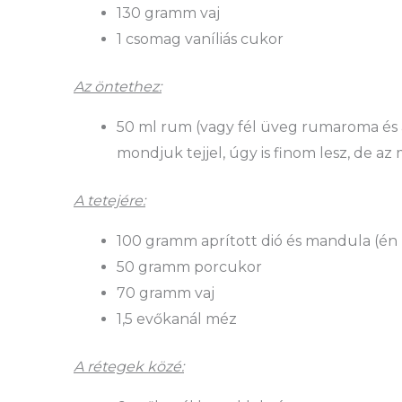
130 gramm vaj
1 csomag vaníliás cukor
Az öntethez:
50 ml rum (vagy fél üveg rumaroma és a
mondjuk tejjel, úgy is finom lesz, de a
A tetejére:
100 gramm aprított dió és mandula (én k
50 gramm porcukor
70 gramm vaj
1,5 evőkanál méz
A rétegek közé: