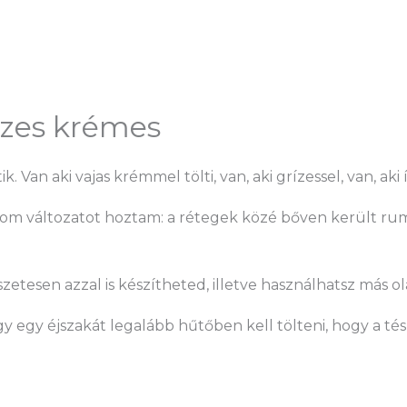
zes krémes
Van aki vajas krémmel tölti, van, aki grízessel, van, aki í
om változatot hoztam: a rétegek közé bőven került rum, 
etesen azzal is készítheted, illetve használhatsz más ola
gy egy éjszakát legalább hűtőben kell tölteni, hogy a té