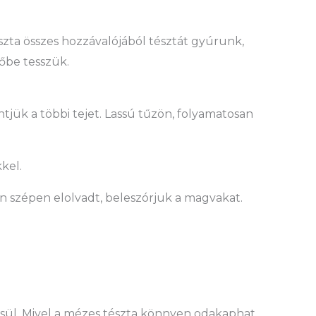
tészta összes hozzávalójából tésztát gyúrunk,
tőbe tesszük.
tjük a többi tejet. Lassú tűzön, folyamatosan
kel.
n szépen elolvadt, beleszórjuk a magvakat.
a sül. Mivel a mézes tészta könnyen odakaphat,